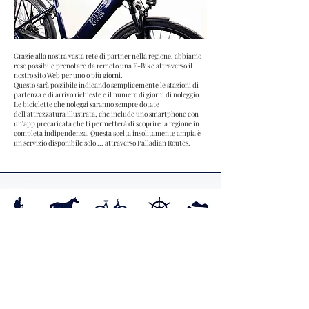
Grazie alla nostra vasta rete di partner nella regione, abbiamo
reso possibile prenotare da remoto una E-Bike attraverso il
nostro sito Web per uno o più giorni.
Questo sarà possibile indicando semplicemente le stazioni di
partenza e di arrivo richieste e il numero di giorni di noleggio.
Le biciclette che noleggi saranno sempre dotate
dell'attrezzatura illustrata, che include uno smartphone con
un'app precaricata che ti permetterà di scoprire la regione in
completa indipendenza. Questa scelta insolitamente ampia è
un servizio disponibile solo ... attraverso Palladian Routes.
N
S
ON
OLO
C
ICLOTURISMO