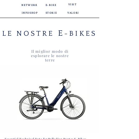
VISIT
NETWORK
E-BIKE
INFOSHOP
STORIE
VALORI
E
LE NOSTRE
-BIKES
Il miglior modo di
esplorare le nostre
terre