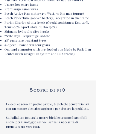
Essential Technical Data for Palladian Routes E-Bikes
Unisex low entry frame
Front suspension forks
Bosch Active Plus motor (250 Watt, 50 Nm max torque)
Bosch Powertube 500 Wh battery, integrated in the frame
Purion Display with 4 levels of pedal assistance: Eco, 40%,
Tour 100%, Sport 180%, Turbo 270%)
Shimano hydraulic disc breaks
“Selle Royal Respiro” gel saddle
28” puncture-resistant tyres
9-Speed Deore derailleur gears
Onboard computer
with pre-loaded app
Made by Palladian
Routes (with navigation system and GPX tracks)
S
COPRI DI PIÙ
Le e-bike sono, in poche parole, biciclette convenzionali
con un motore elettrico aggiunto per aiutare la pedalata.
Su Palladian Routes le nostre biciclette sono disponibili
anche per il noleggio ad hoc, senza la necessità di
prenotare un vero tour.