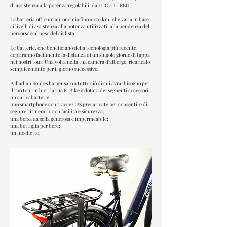
di assistenza alla potenza regolabili, da ECO a TURBO.
La batteria offre un'autonomia fino a 120 km, che varia in base
ai livelli di assistenza alla potenza utilizzati, alla pendenza del
percorso e al peso del ciclista.
Le batterie, che beneficiano della tecnologia più recente,
copriranno facilmente la distanza di un singolo giorno di tappa
nei nostri tour. Una volta nella tua camera d'albergo, ricaricalo
semplicemente per il giorno successivo.
Palladian Routes ha pensato a tutto ciò di cui avrai bisogno per
il tuo tour in bici: la tua E-Bike è dotata dei seguenti accessori:
un caricabatterie;
uno smartphone con tracce GPS precaricate per consentire di
seguire l'itinerario con facilità e sicurezza;
una borsa da sella generosa e impermeabile;
una bottiglia per bere;
un lucchetto.