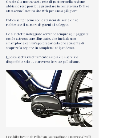
Grazie alla nostra vasta rete di partner nella regione,
abbiamo reso possibile prenotare in remoto una E-Bike
attraverso il nostro sito Web per uno o più giorni.
Indica semplicemente le stazioni di inizio e fine
richieste e il numero di giorni di noleggio.
Le biciclette noleggiate verranno sempre equipaggiate
con le attrezzature illustrate, che include uno
smartphone con un'app precaricata che consente di
scoprire la regione in completa indipendenza.
Questa scelta insolitamente ampia è un servizio
disponibile solo ... attraverso le rotte palladiane.
Le e-bike fornite da Palladian Routes offrono 9 marce e 4 livelli