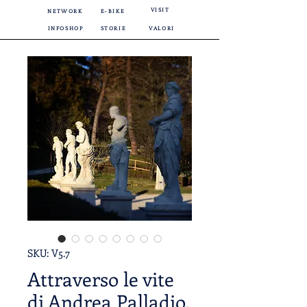
VISIT
NETWORK
E-BIKE
INFOSHOP
STORIE
VALORI
SKU: V5.7
Attraverso le vite
di Andrea Palladio.