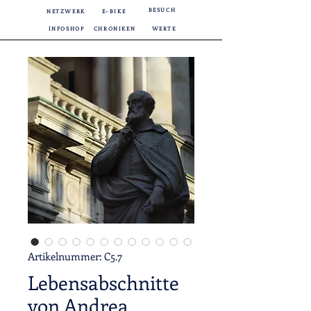
BESUCH
NETZWERK
E-BIKE
INFOSHOP
CHRONIKEN
WERTE
Artikelnummer: C5.7
Lebensabschnitte
von Andrea