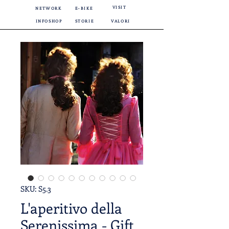
VISIT
NETWORK
E-BIKE
INFOSHOP
STORIE
VALORI
SKU: S5.3
L'aperitivo della
Serenissima - Gift