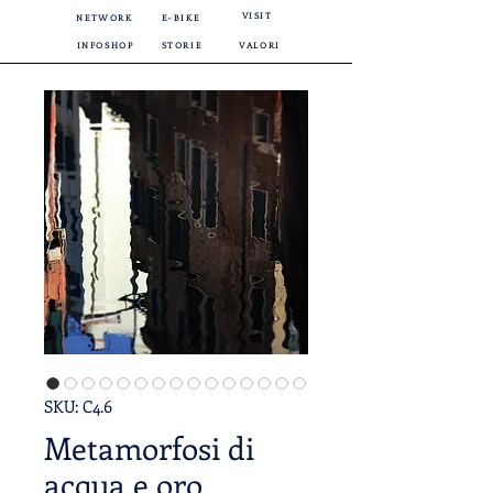
VISIT
NETWORK
E-BIKE
INFOSHOP
STORIE
VALORI
SKU: C4.6
Metamorfosi di
acqua e oro