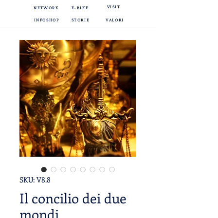
VISIT
NETWORK
E-BIKE
INFOSHOP
STORIE
VALORI
SKU: V8.8
Il concilio dei due
mondi