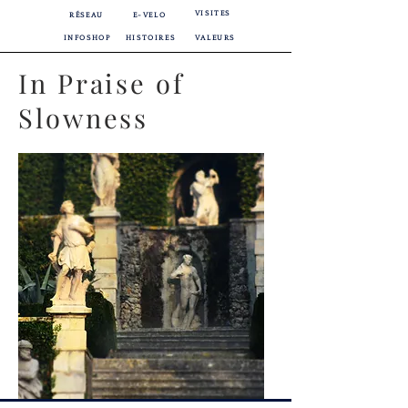
VISITES
RÉSEAU
E-VELO
INFOSHOP
HISTOIRES
VALEURS
In Praise of
Slowness