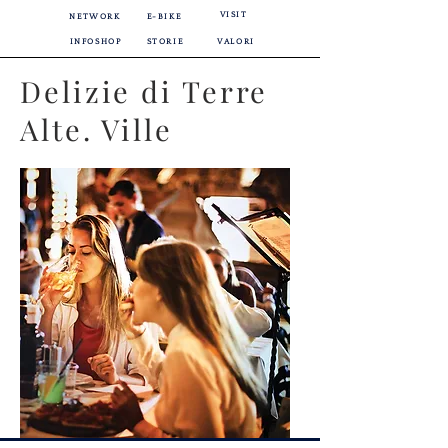
VISIT
NETWORK
E-BIKE
INFOSHOP
STORIE
VALORI
Delizie di Terre
Alte. Ville