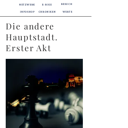
BESUCH
NETZWERK
E-BIKE
INFOSHOP
CHRONIKEN
WERTE
Die andere
Hauptstadt.
Erster Akt