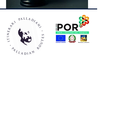
© 2025 Palladian Routes
durch das Projektmanagement von Rete Itinerari
Palladiani / Palladian Routes
email:
info@palladianroutes.com
pec:
palladianroutes@legalmail.it
tel:
+39.0444.1270212
whatsapp:
+39
338.1226661
Operatives Hauptquartier
& Besucherzentrum Palladio Villas:
Alle Rechte an Inhalten
und Bildern bleiben
Palazzo Valmarana Braga
vorbehalten.
Corso Fogazzaro 16,
Jede teilweise oder
36100 Vicenza (Italy)
vollständige Nutzung ist
strengstens untersagt